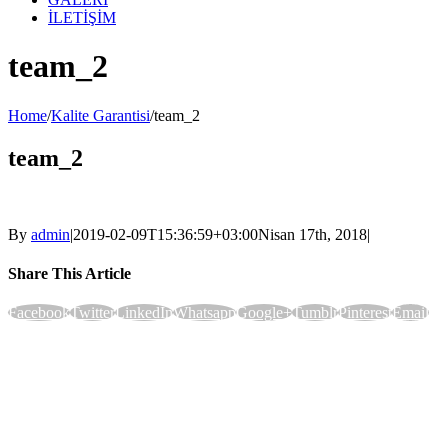
İLETİŞİM
team_2
Home
/
Kalite Garantisi
/
team_2
team_2
By
admin
|
2019-02-09T15:36:59+03:00
Nisan 17th, 2018
|
Share This Article
Facebook
Twitter
LinkedIn
Whatsapp
Google+
Tumblr
Pinterest
Email