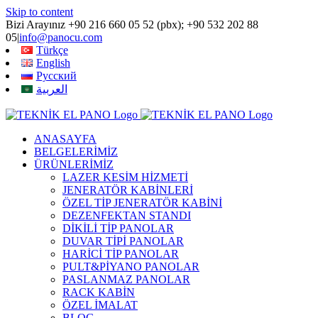
Skip to content
Bizi Arayınız +90 216 660 05 52 (pbx); +90 532 202 88
05
|
info@panocu.com
Türkçe
English
Русский
العربية
Facebook
YouTube
Instagram
Xing
LinkedIn
ANASAYFA
BELGELERİMİZ
ÜRÜNLERİMİZ
LAZER KESİM HİZMETİ
JENERATÖR KABİNLERİ
ÖZEL TİP JENERATÖR KABİNİ
DEZENFEKTAN STANDI
DİKİLİ TİP PANOLAR
DUVAR TİPİ PANOLAR
HARİCİ TİP PANOLAR
PULT&PİYANO PANOLAR
PASLANMAZ PANOLAR
RACK KABİN
ÖZEL İMALAT
BLOG