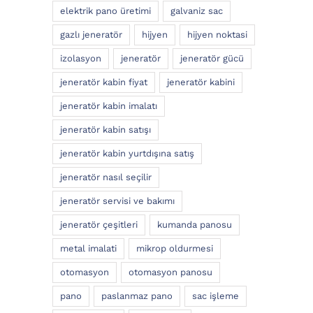
elektrik pano üretimi
galvaniz sac
gazlı jeneratör
hijyen
hijyen noktasi
izolasyon
jeneratör
jeneratör gücü
jeneratör kabin fiyat
jeneratör kabini
jeneratör kabin imalatı
jeneratör kabin satışı
jeneratör kabin yurtdışına satış
jeneratör nasıl seçilir
jeneratör servisi ve bakımı
jeneratör çeşitleri
kumanda panosu
metal imalati
mikrop oldurmesi
otomasyon
otomasyon panosu
pano
paslanmaz pano
sac işleme