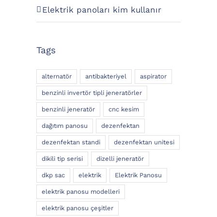
Elektrik panoları kim kullanır
Tags
alternatör
antibakteriyel
aspirator
benzinli invertör tipli jeneratörler
benzinli jeneratör
cnc kesim
dağıtım panosu
dezenfektan
dezenfektan standi
dezenfektan unitesi
dikili tip serisi
dizelli jeneratör
dkp sac
elektrik
Elektrik Panosu
elektrik panosu modelleri
elektrik panosu çeşitler